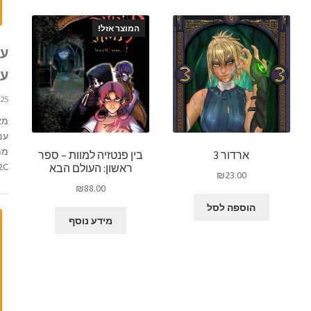
המוצר אזל!
עכ
עם 
25 בפברואר 2022 11:37
מא
עם
ממ
ארדור 3
בין פנטזיה למוות – ספר
...
ראשון: העולם הבא
₪
23.00
₪
88.00
הוספה לסל
מידע נוסף