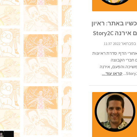
שיו באתר: ראיון
אירנה Story2C
חורי הדף: סדרת ראיונות
 חברי הקבוצה
שיכה.והפעם, אירנה
Story2C
קראו עוד...