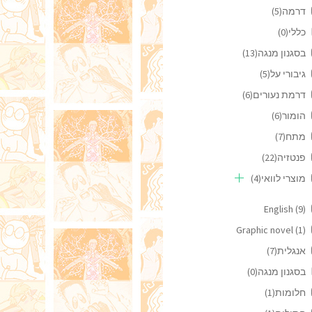
דרמה
(5)
כללי
(0)
בסגנון מנגה
(13)
גיבורי על
(5)
דרמת נעורים
(6)
הומור
(6)
מתח
(7)
פנטזיה
(22)
מוצרי לוואי
(4)
English
(9)
Graphic novel
(1)
אנגלית
(7)
בסגנון מנגה
(0)
חלומות
(1)