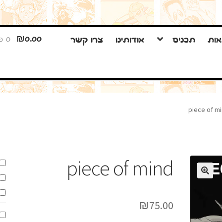
דלג
לדלג
₪
0.00
אות
תכנים
אודותינו
צרו קשר
0 פריטים
לניווט
לתוכן
piece of m
piece of mind
🔍
₪
75.00