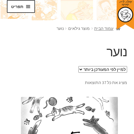
דלג
לדלג
תפריט
לתוכן
לניווט
חנות
עמוד הבית
מוצר גילאים
נוער
בלוג
נוער
סדנאות
הרחב
תכנים
את
תפריט
מציג את כל 37 התוצאות
אודותינו
הילד
צרו קשר