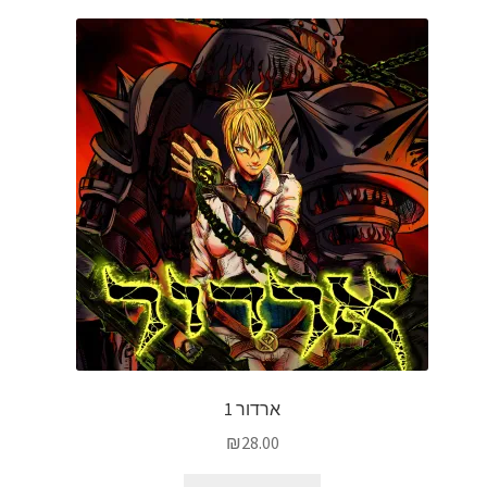
ארדור 1
₪
28.00