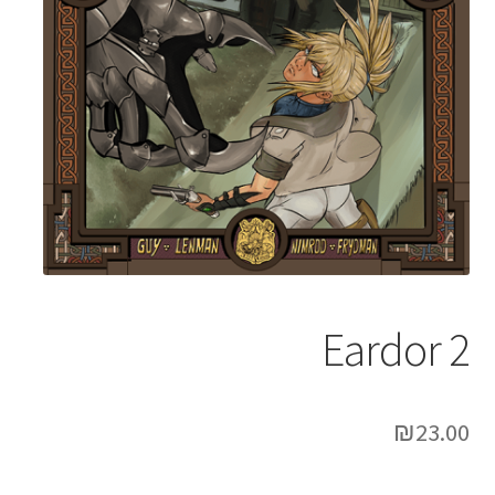
Eardor 2
₪
23.00