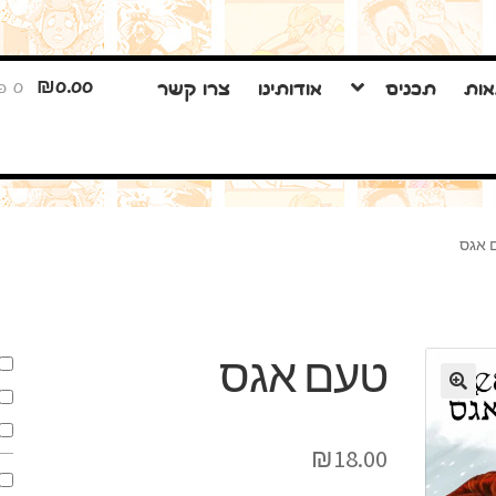
דלג
לדלג
₪
0.00
אות
תכנים
אודותינו
צרו קשר
0 פריטים
לניווט
לתוכן
 אגס
טעם אגס
🔍
₪
18.00