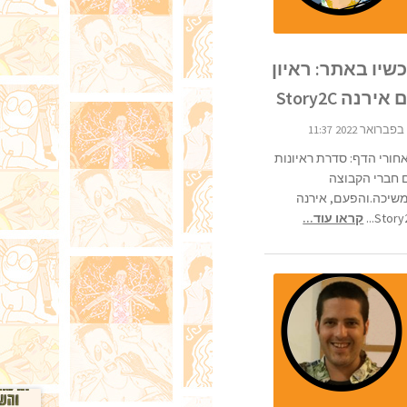
שיו באתר: ראיון
אירנה Story2C
חורי הדף: סדרת ראיונות
 חברי הקבוצה
שיכה.והפעם, אירנה
Story2C
קראו עוד...