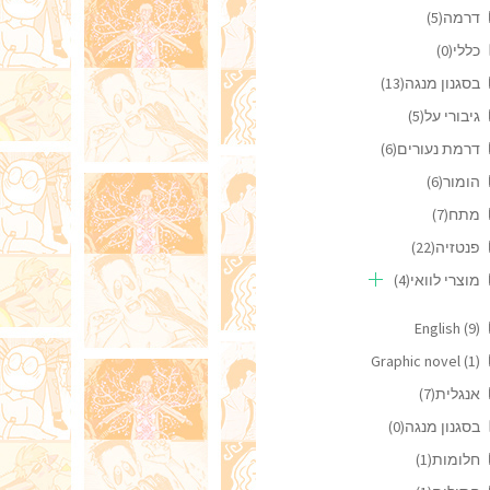
דרמה
(5)
כללי
(0)
בסגנון מנגה
(13)
גיבורי על
(5)
דרמת נעורים
(6)
הומור
(6)
מתח
(7)
פנטזיה
(22)
מוצרי לוואי
(4)
English
(9)
Graphic novel
(1)
אנגלית
(7)
בסגנון מנגה
(0)
חלומות
(1)