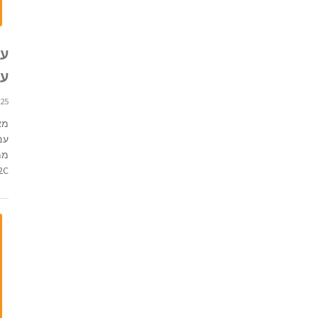
עכ
עם 
25 בפברואר 2022 11:37
מא
עם
ממ
...