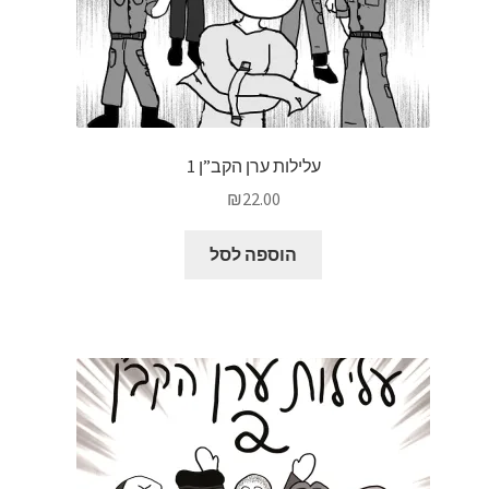
עלילות ערן הקב”ן 1
₪
22.00
הוספה לסל