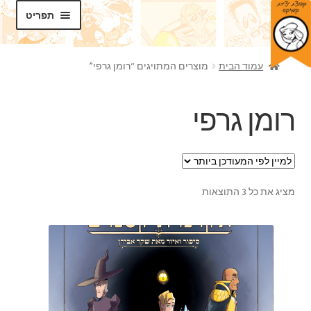
דלג
לדלג
תפריט
לתוכן
לניווט
חנות
עמוד הבית
מוצרים המתויגים “רומן גרפי”
בלוג
רומן גרפי
סדנאות
הרחב
תכנים
את
תפריט
מציג את כל 3 התוצאות
אודותינו
הילד
צרו קשר