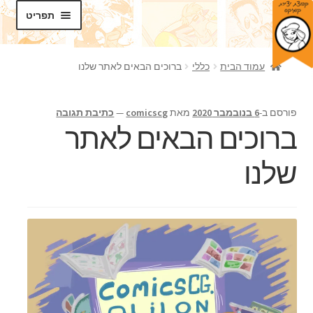
דלג
לדלג
תפריט
לתוכן
לניווט
חנות
עמוד הבית
כללי
ברוכים הבאים לאתר שלנו
בלוג
פורסם ב-
6 בנובמבר 2020
מאת
comicscg
—
כתיבת תגובה
סדנאות
ברוכים הבאים לאתר
הרחב
תכנים
שלנו
את
תפריט
אודותינו
הילד
צרו קשר