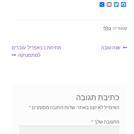
S
E
T
F
h
m
w
a
a
a
i
c
r
i
t
e
e
l
t
b
קטגוריה:
כללי
e
o
r
o
k
ניווט
הפוסט
הפוסט
שנה טובה
מתיחת 1 באפריל: עוברים
הקודם:
הבא:
למתמטיקה
כתיבת תגובה
האימייל לא יוצג באתר.
שדות החובה מסומנים
*
התגובה שלך
*