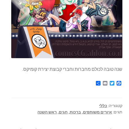
שנה טובה לכולם מחברות וחברי קבוצת יצירת קומיקס.
S
E
T
F
h
m
w
a
a
a
i
c
r
i
t
e
e
l
t
b
קטגוריה:
כללי
e
o
r
o
תגים:
איורים משותפים
,
ברכות
,
חגים
,
ראש השנה
k