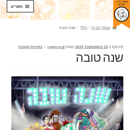
דלג
לדלג
תפריט
לתוכן
לניווט
חנות
עמוד הבית
כללי
שנה טובה
בלוג
פורסם ב-
23 בספטמבר 2020
מאת
comicscg
—
כתיבת תגובה
סדנאות
שנה טובה
הרחב
תכנים
את
תפריט
אודותינו
הילד
צרו קשר