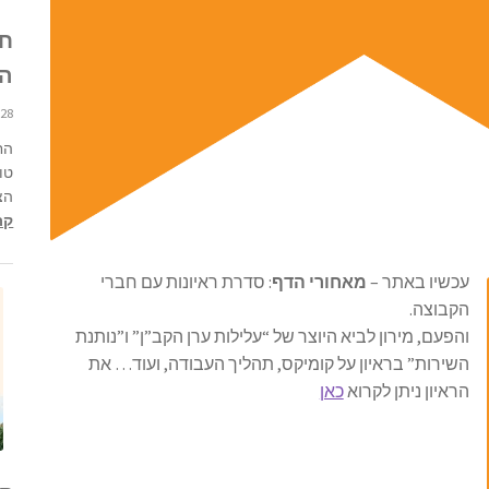
חו
הב
28 ביוני 2021 12:08
הח
טו
הצ
קרא
עכשיו באתר –
מאחורי הדף
: סדרת ראיונות עם חברי
הקבוצה.
והפעם, מירון לביא היוצר של “עלילות ערן הקב”ן” ו”נותנת
השירות” בראיון על קומיקס, תהליך העבודה, ועוד… את
הראיון ניתן לקרוא
כאן