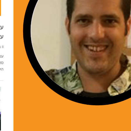
עכ
עם
8 בפברואר 2022 12:33
עכ
סד
הקב