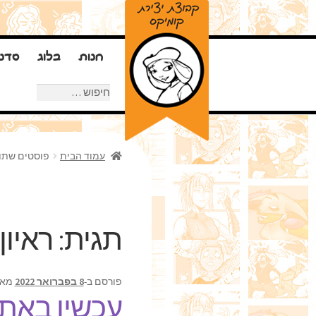
חנות
בלוג
סדנ
חיפוש:
עמוד הבית
פוסטים שתויי
תגית:
ראיון
פורסם ב-
8 בפברואר 2022
מא
עכשיו באתר: