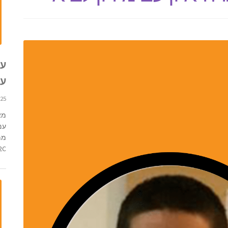
עכ
עם 
25 בפברואר 2022 11:37
מא
עם
ממ
...