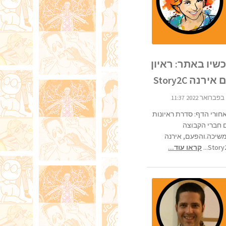
שיו באתר: ראיון
אירנה Story2C
חורי הדף: סדרת ראיונות
 חברי הקבוצה
שיכה.והפעם, אירנה
Story2C
קראו עוד...