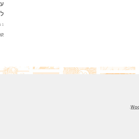
עו
ל
1 באפריל 2021 8:51
קרא
.