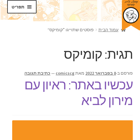
דלג
לדלג
תפריט
לתוכן
לניווט
חנות
עמוד הבית
פוסטים שתוייגו ”קומיקס“
בלוג
תגית:
קומיקס
סדנאות
הרחב
תכנים
פורסם ב-
8 בפברואר 2022
מאת
comicscg
—
כתיבת תגובה
את
עכשיו באתר: ראיון עם
תפריט
אודותינו
הילד
מירון לביא
צרו קשר