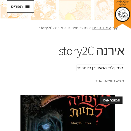
דלג
לדלג
תפריט
לתוכן
לניווט
חנות
עמוד הבית
מוצר יוצרים
אירנה story2C
בלוג
אירנה story2C
סדנאות
הרחב
תכנים
את
תפריט
מציג תוצאה אחת
אודותינו
הילד
צרו קשר
המוצר אזל!