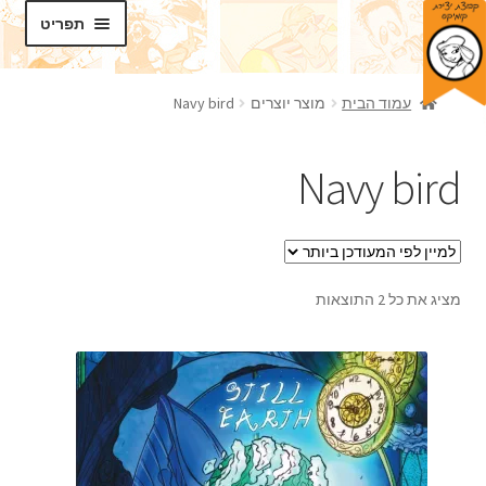
דלג
לדלג
תפריט
לתוכן
לניווט
חנות
עמוד הבית
מוצר יוצרים
Navy bird
בלוג
Navy bird
סדנאות
הרחב
תכנים
את
תפריט
מציג את כל 2 התוצאות
אודותינו
הילד
צרו קשר