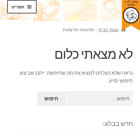
דלג
לדלג
תפריט
לתוכן
לניווט
חנות
עמוד הבית
סדנאות והרצאות
בלוג
לא מצאתי כלום
סדנאות
הרחב
תכנים
נראה שלא הצלחנו למצוא את מה שחיפשת. ייתכן שביצוע
את
חיפוש יסייע.
תפריט
אודותינו
הילד
חיפוש:
צרו קשר
חדש בבלוג!